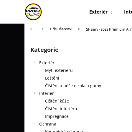
K
Přejít
na
o
Exteriér
Int
obsah
Zpět
Zpět
š
do
do
í
Domů
Příslušenství
SF servFaces Premium Allr
k
obchodu
obchodu
P
o
Kategorie
Přeskočit
s
kategorie
t
Exteriér
r
Mytí exteriéru
a
Leštění
n
Čištění a péče o kola a gumy
n
Interiér
í
Čištění kůže
p
Čištění interiéru
a
Impregnace
n
Ochrana
e
Keramická ochrana