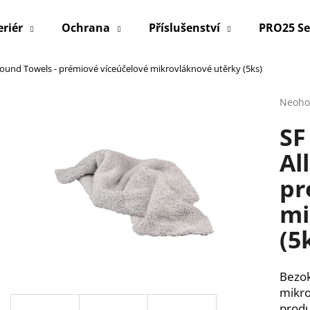
eriér
Ochrana
Příslušenství
PRO25 Se
ound Towels - prémiové víceúčelové mikrovláknové utěrky (5ks)
Co potřebujete najít?
Průmě
Neoho
hodno
SF
produ
HLEDAT
je
Al
0,0
z
pr
5
Doporučujeme
hvězdi
mi
(5
Bezok
mikro
produ