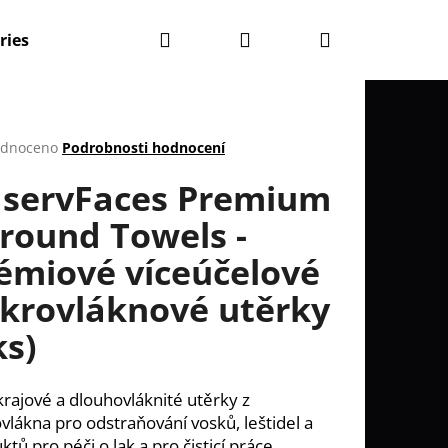
Hledat
Přihlášení
Nákupní
ries
Kontakty
Blog
Obchodní podmínky
košík
rné
dnoceno
Podrobnosti hodnocení
cení
 servFaces Premium
ktu
lround Towels -
émiové víceúčelové
ček.
krovláknové utěrky
ks)
rajové a dlouhovláknité utěrky z
Následující
vlákna pro odstraňování vosků, leštidel a
ktů pro péči o lak a pro čisticí práce