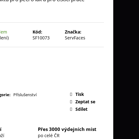
ITRO ULTIMA -
HRANA OKEN
dem
Kód:
Značka:
lení)
SF10073
ServFaces
Tisk
gorie
:
Příslušenství
Zeptat se
Sdílet
í
Přes 3000 výdejních míst
ží
po celé ČR