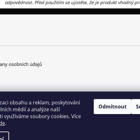
odpovědnost. Před použitím se ujistěte, že je produkt vhodný pro
any osobních údajů
zaci obsahu a reklam, poskytování
Odmítnout
S
álních médií a analýze naší
i využíváme soubory cookies. Více
de
.
azena.
Upravit nastavení cookies
ěte
ní