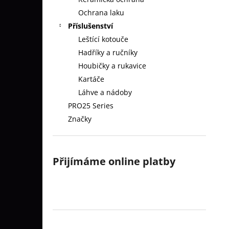
ALBUM 3D TIŠTĚNÝCH ŠABLON LOG
l
AUTOMOBILOVÝCH ZNAČEK
Ochrana laku
2 033 Kč
Příslušenství
Leštící kotouče
Hadříky a ručníky
Houbičky a rukavice
Kartáče
Láhve a nádoby
PRO25 Series
Značky
Přijímáme online platby