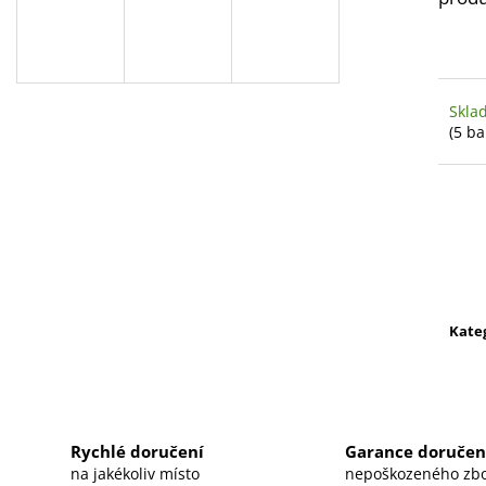
SF SERVFACES CLAY LUBE
SF SERVFACES V
CONCENTRATE-LUBRIKANT PRO
KERAMICKÁ OC
DEKONTAMINACI (KONCENTRÁT)
2 057 Kč
355 Kč
Skla
(5 ba
Kate
Rychlé doručení
Garance doručen
na jakékoliv místo
nepoškozeného zbo