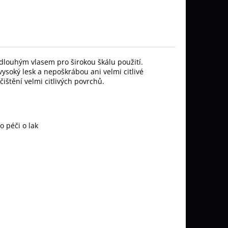
dlouhým vlasem pro širokou škálu použití.
vysoký lesk a nepoškrábou ani velmi citlivé
ištění velmi citlivých povrchů.
o péči o lak