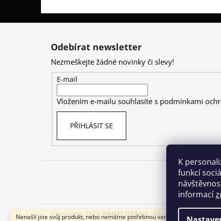
Z
á
Odebírat newsletter
p
Nezmeškejte žádné novinky či slevy!
a
t
E-mail
í
Vložením e-mailu souhlasíte s
podmínkami ochr
PŘIHLÁSIT SE
K personali
funkcí soci
návštěvnost
informací
z
Copyright 2026
PROFI DETAIL
. Všechna práva vyhr
Nenašli jste svůj produkt, nebo nemáme potřebnou variantu skladem? Ozv
Nastave