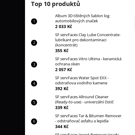
Top 10 produktů
Album 3D tištěných šablon log
automobilových značek
2 033 Kč
SF servFaces Clay Lube Concentrate-
lubrikant pro dekontaminaci
(koncentrát)
355 Kč
SF servFaces Vitro Ultima - keramická
ochrana oken
2 057 Kč
SF servFaces Water Spot EXX -
odstraňova vodního kamene
392 Kč
SF servFaces Allround Cleaner
(Ready-to-use) - univerzální čistič
339 Kč
SF servFaces Tar & Bitumen Remover
- odstraňovač asfaltu a lepidla
344 Kč
SF servFaces Insect Remover (ready-