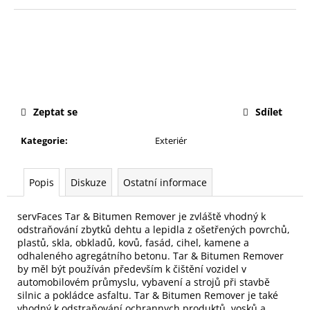
č
u
j
e
m
e
Zeptat se
Sdílet
SF
SERVFACES
Kategorie
:
Exteriér
FINE
CUT
-
LEHCE
Popis
Diskuze
Ostatní informace
ABRAZIVNÍ
PASTA
servFaces Tar & Bitumen Remover je zvláště vhodný k
1
odstraňování zbytků dehtu a lepidla z ošetřených povrchů,
355
plastů, skla, obkladů, kovů, fasád, cihel, kamene a
Kč
odhaleného agregátního betonu.
Tar & Bitumen Remover
by měl být používán především k čištění vozidel v
automobilovém průmyslu, vybavení a strojů při stavbě
silnic a pokládce asfaltu.
Tar & Bitumen Remover je také
vhodný k odstraňování ochrannych produktů, vosků a