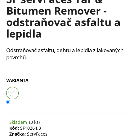
je
a
Bitumen Remover -
0,0
z
j
odstraňovač asfaltu a
5
í
hvězdiček.
lepidla
t
?
Odstraňovač asfaltu, dehtu a lepidla z lakovaných
povrchů.
HLEDAT
VARIANTA
D
o
p
o
Skladem
(3 ks)
r
Kód:
SF10264.3
u
Značka:
ServFaces