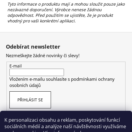
Tyto informace o produktu mají a mohou sloužit pouze jako
nezávazné doporučení. Výrobce nenese žádnou
odpovědnost. Před použitím se ujistěte, že je produkt
vhodný pro vaši konkrétní aplikaci.
Z
á
Odebírat newsletter
p
Nezmeškejte žádné novinky či slevy!
a
t
E-mail
í
Vložením e-mailu souhlasíte s
podmínkami ochrany
osobních údajů
PŘIHLÁSIT SE
K personalizaci obsahu a reklam, poskytování funkcí
sociálních médií a analýze naší návštěvnosti využíváme