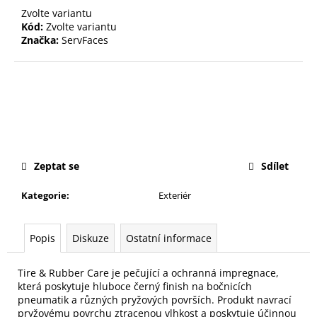
č
Zvolte variantu
u
Kód:
Zvolte variantu
j
Značka:
ServFaces
e
m
e
SF
SERVFACES
INSECT
REMOVER
Zeptat se
Sdílet
(READY-
TO-
USE)
Kategorie
:
Exteriér
-
ODSTRAŇOVAČ
HMYZU
Popis
Diskuze
Ostatní informace
339
Kč
Tire & Rubber Care je pečující a ochranná impregnace,
která poskytuje hluboce černý finish na bočnicích
pneumatik a různých pryžových površích. Produkt navrací
pryžovému povrchu ztracenou vlhkost a poskytuje účinnou