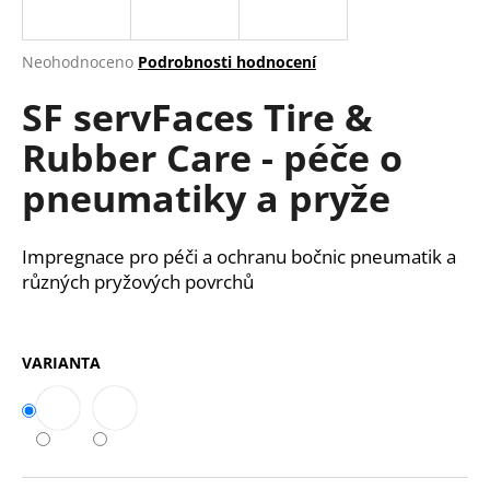
a
j
Průměrné
Neohodnoceno
Podrobnosti hodnocení
í
hodnocení
SF servFaces Tire &
produktu
t
je
?
Rubber Care - péče o
0,0
z
pneumatiky a pryže
5
hvězdiček.
HLEDAT
Impregnace pro péči a ochranu bočnic pneumatik a
různých pryžových povrchů
D
VARIANTA
o
p
o
r
u