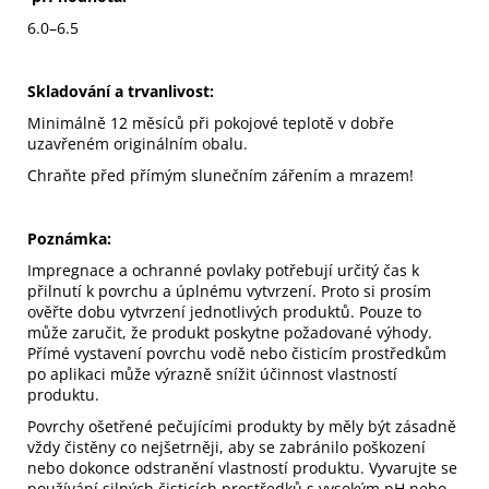
6.0–6.5
Skladování a trvanlivost:
Minimálně 12 měsíců při pokojové teplotě v dobře
uzavřeném originálním obalu.
Chraňte před přímým slunečním zářením a mrazem!
Poznámka:
Impregnace a ochranné povlaky potřebují určitý čas k
přilnutí k povrchu a úplnému vytvrzení. Proto si prosím
ověřte dobu vytvrzení jednotlivých produktů. Pouze to
může zaručit, že produkt poskytne požadované výhody.
Přímé vystavení povrchu vodě nebo čisticím prostředkům
po aplikaci může výrazně snížit účinnost vlastností
produktu.
Povrchy ošetřené pečujícími produkty by měly být zásadně
vždy čistěny co nejšetrněji, aby se zabránilo poškození
nebo dokonce odstranění vlastností produktu. Vyvarujte se
používání silných čisticích prostředků s vysokým pH nebo