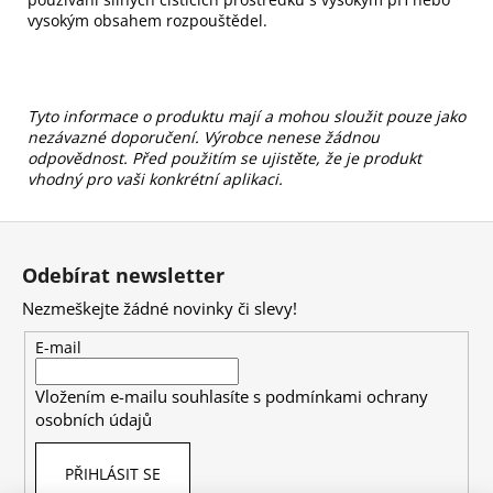
vysokým obsahem rozpouštědel.
Tyto informace o produktu mají a mohou sloužit pouze jako
nezávazné doporučení. Výrobce nenese žádnou
odpovědnost. Před použitím se ujistěte, že je produkt
vhodný pro vaši konkrétní aplikaci.
Z
á
Odebírat newsletter
p
Nezmeškejte žádné novinky či slevy!
a
t
E-mail
í
Vložením e-mailu souhlasíte s
podmínkami ochrany
osobních údajů
PŘIHLÁSIT SE